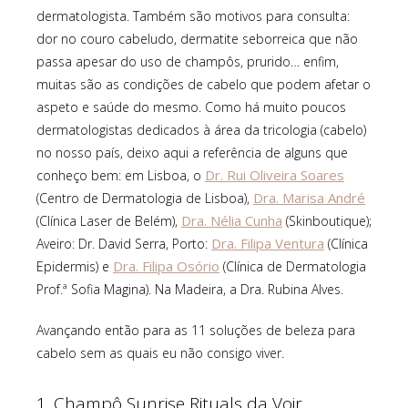
dermatologista. Também são motivos para consulta:
dor no couro cabeludo, dermatite seborreica que não
passa apesar do uso de champôs, prurido… enfim,
muitas são as condições de cabelo que podem afetar o
aspeto e saúde do mesmo. Como há muito poucos
dermatologistas dedicados à área da tricologia (cabelo)
no nosso país, deixo aqui a referência de alguns que
Dr. Rui Oliveira Soares
conheço bem: em Lisboa, o
Dra. Marisa André
(Centro de Dermatologia de Lisboa),
Dra. Nélia Cunha
(Clínica Laser de Belém),
(Skinboutique);
Dra. Filipa Ventura
Aveiro: Dr. David Serra, Porto:
(Clínica
Dra. Filipa Osório
Epidermis) e
(Clínica de Dermatologia
Prof.ª Sofia Magina). Na Madeira, a Dra. Rubina Alves.
Avançando então para as 11 soluções de beleza para
cabelo sem as quais eu não consigo viver.
1. Champô Sunrise Rituals da Voir