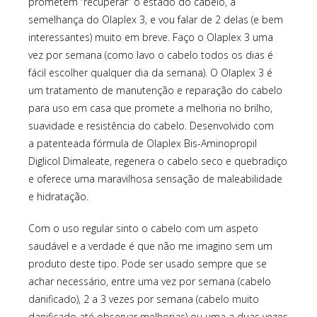
prometem “recuperar” o estado do cabelo, à
semelhança do Olaplex 3, e vou falar de 2 delas (e bem
interessantes) muito em breve. Faço o Olaplex 3 uma
vez por semana (como lavo o cabelo todos os dias é
fácil escolher qualquer dia da semana). O Olaplex 3 é
um tratamento de manutenção e reparação do cabelo
para uso em casa que promete a melhoria no brilho,
suavidade e resistência do cabelo. Desenvolvido com
a
patenteada fórmula de Olaplex Bis-Aminopropil
Diglicol Dimaleate, regenera o cabelo seco e quebradiço
e oferece uma maravilhosa sensação de maleabilidade
e hidratação.
Com o uso regular sinto o cabelo com um aspeto
saudável e a verdade é que não me imagino sem um
produto deste tipo. Pode ser usado sempre que se
achar necessário, entre uma vez por semana (cabelo
danificado), 2 a 3 vezes por semana (cabelo muito
danificado até observar melhorias) ou uma a duas vezes