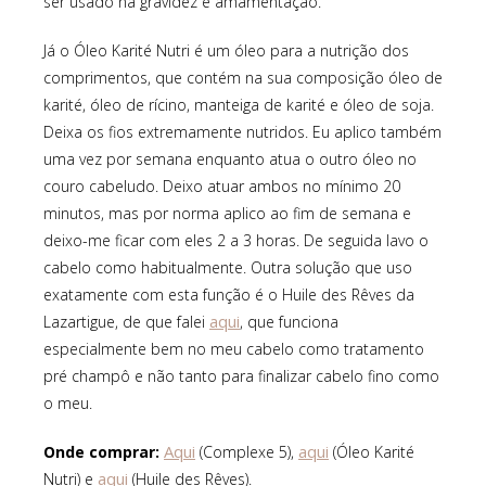
ser usado na gravidez e amamentação.
Já o Óleo Karité Nutri é um óleo para a nutrição dos
comprimentos, que contém na sua composição óleo de
karité, óleo de rícino, manteiga de karité e óleo de soja.
Deixa os fios extremamente nutridos. Eu aplico também
uma vez por semana enquanto atua o outro óleo no
couro cabeludo. Deixo atuar ambos no mínimo 20
minutos, mas por norma aplico ao fim de semana e
deixo-me ficar com eles 2 a 3 horas. De seguida lavo o
cabelo como habitualmente. Outra solução que uso
exatamente com esta função é o Huile des Rêves da
aqui
Lazartigue, de que falei
, que funciona
especialmente bem no meu cabelo como tratamento
pré champô e não tanto para finalizar cabelo fino como
o meu.
Aqui
aqui
Onde comprar:
(Complexe 5),
(Óleo Karité
aqui
Nutri) e
(Huile des Rêves).