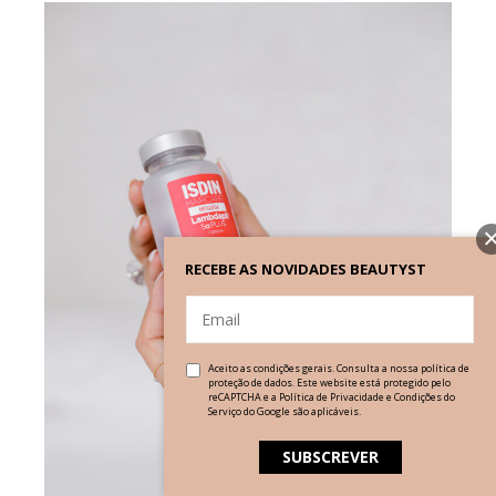
RECEBE AS NOVIDADES BEAUTYST
Aceito as condições gerais. Consulta a nossa
política de
proteção de dados
. Este website está protegido pelo
reCAPTCHA e a
Política de Privacidade
e
Condições do
Serviço
do Google são aplicáveis.