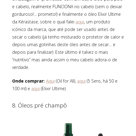
e cabelo, realmente FUNCIONA no cabelo (sem o deixar
gorduroso!… prometo!) e finalmente o óleo Elixir Ultime
aqui
da Kérastase, sobre o qual falei
, um produto
icónico da marca, que até pode ser usado antes de
secar o cabelo (já tenho misturado o protetor de calor e
depois umas gotinhas deste óleo antes de secar… e
depois para finalizar). Este último é talvez o mais
“nutritivo” mas ainda assim o meu cabelo adora-o de
verdade.
Aqui
aqui
Onde comprar:
(Oil for All),
(5 Sens, há 50 e
aqui
100 ml) e
(Elixir Ultime).
8. Óleos pré champô