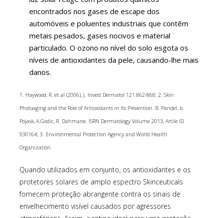
encontrados nos gases de escape dos
automóveis e poluentes industriais que contêm
metais pesados, gases nocivos e material
particulado. O ozono no nível do solo esgota os
níveis de antioxidantes da pele, causando-lhe mais
danos.
1. Haywood, R. et al (2006), J. Invest Dermatol 121:862-868; 2. Skin
Photoaging and the Role of Antioxidants in Its Prevention. R. Pandel, b.
Pojask, A.Godic, R. Dahmane. ISRN Dermatology Volume 2013, Artile ID
930164; 3.
Environmental Protection Agency and World Health
Organization
Quando utilizados em conjunto, os antioxidantes e os
protetores solares de amplo espectro Skinceuticals
fornecem proteção abrangente contra os sinais de
envelhecimento visível causados ​​por agressores