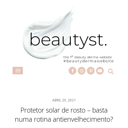
st
the 1
beauty derma website
#beautydermawebsite
ABRIL 29, 2021
Protetor solar de rosto – basta
numa rotina antienvelhecimento?