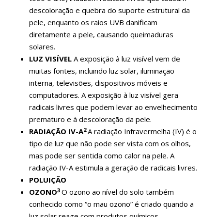
descoloração e quebra do suporte estrutural da
pele, enquanto os raios UVB danificam
diretamente a pele, causando queimaduras
solares.
LUZ VISÍVEL
A exposição à luz visível vem de
muitas fontes, incluindo luz solar, iluminação
interna, televisões, dispositivos móveis e
computadores. A exposição à luz visível gera
radicais livres que podem levar ao envelhecimento
prematuro e à descoloração da pele.
2
RADIAÇÃO
IV-A
A radiação Infravermelha (IV) é o
tipo de luz que não pode ser vista com os olhos,
mas pode ser sentida como calor na pele. A
radiação IV-A estimula a geração de radicais livres.
POLUIÇÃO
3
OZONO
O ozono ao nível do solo também
conhecido como “o mau ozono” é criado quando a
luz solar reage com produtos químicos