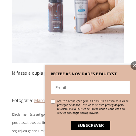
Já fazes a dupla proteção antioxidante + protetor solar?
RECEBE AS NOVIDADES BEAUTYST
Márcia Soares
Fotografia:
Aceito as condições gerais. Consulta a nossa
política de
proteção de dados
. Este website está protegido pelo
reCAPTCHA e a
Política de Privacidade
e
Condições do
Serviço
do Google são aplicáveis.
Disclaimer: Este artigo contém links afiliados. Ou seja, se comprares os
produtos através dos links que eu disponibilizo (no dia ou até uns dias a
seguir), eu ganho um valor sobre essa mesma compra, e o mesmo é