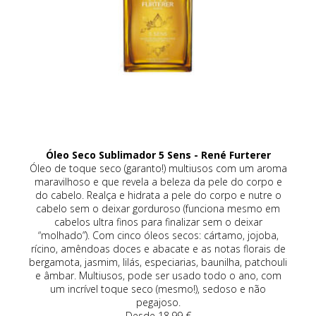
Óleo Seco Sublimador 5 Sens - René Furterer
eca
Óleo de toque seco (garanto!) multiusos com um aroma
a
maravilhoso e que revela a beleza da pele do corpo e
da
do cabelo. Realça e hidrata a pele do corpo e nutre o
co
de
cabelo sem o deixar gorduroso (funciona mesmo em
om
cabelos ultra finos para finalizar sem o deixar
(r
vo,
“molhado”). Com cinco óleos secos: cártamo, jojoba,
rícino, amêndoas doces e abacate e as notas florais de
an
bergamota, jasmim, lilás, especiarias, baunilha, patchouli
é 
e âmbar. Multiusos, pode ser usado todo o ano, com
um 
um incrível toque seco (mesmo!), sedoso e não
pegajoso.
Desde 18,99 €