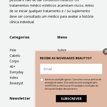
tratamentos médico estéticos acarretam riscos. Antes
de se iniciar qualquer tratamento e / ou suplemento
deve ser consultado um médico para avaliar a história
clínica individual.
Categorias
Menu
Pele
Sobre
Cabelo
Médicos
RECEBE AS NOVIDADES BEAUTYST
Corpo
Serviços
40+
Newsletter
Everyday
Index
Aceito as condições gerais. Consulta a nossa
política de
Beautyst
proteção de dados
. Este website está protegido pelo
reCAPTCHA e a
Política de Privacidade
e
Condições do
Serviço
do Google são aplicáveis.
Newsletter