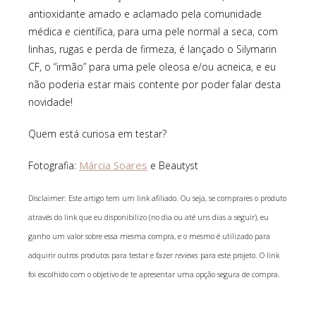
antioxidante amado e aclamado pela comunidade
médica e científica, para uma pele normal a seca, com
linhas, rugas e perda de firmeza, é lançado o Silymarin
CF, o “irmão” para uma pele oleosa e/ou acneica, e eu
não poderia estar mais contente por poder falar desta
novidade!
Quem está curiosa em testar?
Márcia Soares
Fotografia:
e Beautyst
Disclaimer: Este artigo tem um link afiliado. Ou seja, se comprares o produto
através do link que eu disponibilizo (no dia ou até uns dias a seguir), eu
ganho um valor sobre essa mesma compra, e o mesmo é utilizado para
adquirir outros produtos para testar e fazer
reviews
para este projeto. O link
foi escolhido com o objetivo de te apresentar uma opção segura de compra.