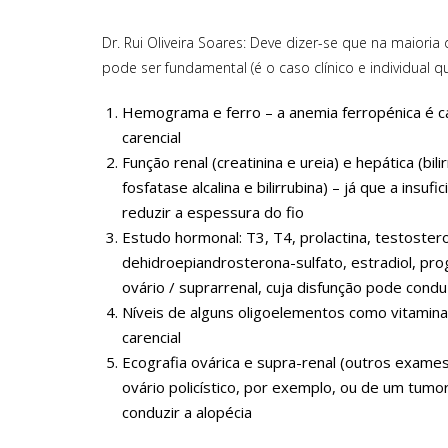
Dr. Rui Oliveira Soares: Deve dizer-se que na maioria
pode ser fundamental (é o caso clínico e individual
Hemograma e ferro – a anemia ferropénica é ca
carencial
Função renal (creatinina e ureia) e hepática (bil
fosfatase alcalina e bilirrubina) – já que a insuf
reduzir a espessura do fio
Estudo hormonal: T3, T4, prolactina, testoster
dehidroepiandrosterona-sulfato, estradiol, prog
ovário / suprarrenal, cuja disfunção pode conduz
Níveis de alguns oligoelementos como vitamina
carencial
Ecografia ovárica e supra-renal (outros exam
ovário policístico, por exemplo, ou de um tumo
conduzir a alopécia