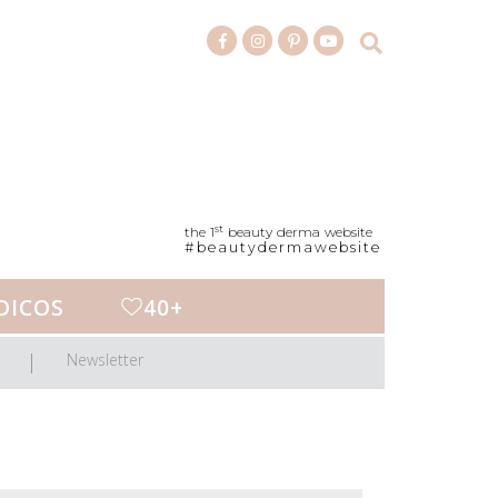
st
the 1
beauty derma website
#beautydermawebsite
DICOS
40+
Newsletter