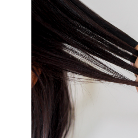
atine
The One That’s a Serum - Hello
Gel Corpora
a fio,
Sunday
Ad
mota
Um protetor solar SPF50 com uma
Geleia de ou
ta. É
textura de sérum, super leve, com uma
composta po
amente
absorção instantânea e que deixa a pele
partículas de 
nja,
suuuper hidratada! Sérum ou protetor
pele brilha
limão
solar? É um 2 em 1! A sua textura é leve
extrato de al
e todo
e hidratante. O The One That’s a Serum
ultrassensoria
foi concebido para proteger a pele dos
intensificando
s de
raios UVA, UVB, infravermelhos, poluição
J'adore dura
lão de
e da luz azul. Enriquecido com ácido
usado em c
dro e
hialurónico, carnosina e vitamina C para
esfoliante cin
ippine
manter a pele protegida e hidratada.
da mesma li
ilde
Fórmula sem perfume e zero pegajosa, é
uma pequen