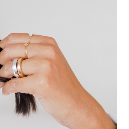
l Brilhante J’Adore Les
Creme de Corps - Kiehl’s
orables - Dior
Um cuidado espetacular para a pele
ro J'adore Les Adorables,
seca a muito seca que procura um
r nácares cintilantes e
creme que transforma a textura da pel
ouro de 24 quilates, faz a
Com uma textura rica e elegante e um
r! Com cera de jasmim e
elevada concentração de ingredientes
godão, a textura fresca e
nutritivos (manteiga de cacau, beta-
l do gel funde-se na pele,
caroteno – que ajuda a prolongar o to
 o aroma fresco e floral de
bronzeado da pele – e esqualano). Co
nte todo o dia. Pode ser
toque nutritivo, deixa a pele
onjunto (ou não) com o
maravilhosamente hidratada e uma
tilante e o creme de corpo
suavidade na pele incomparável (e
nha. Sublima a pele com
aquele brilho reluzente a hidratação).
a dose (do tamanho de
Sem perfume. Há várias apresentaçõe