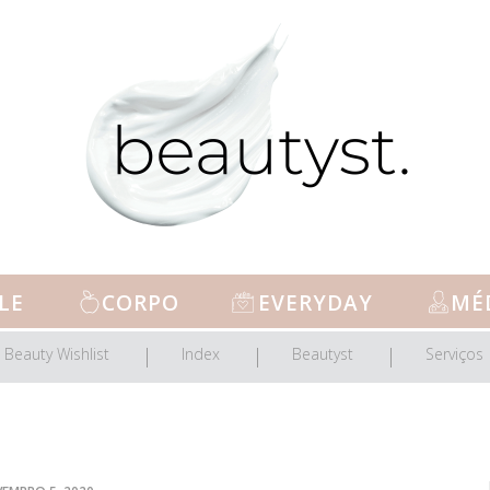
LE
CORPO
EVERYDAY
MÉ
Beauty Wishlist
Index
Beautyst
Serviços