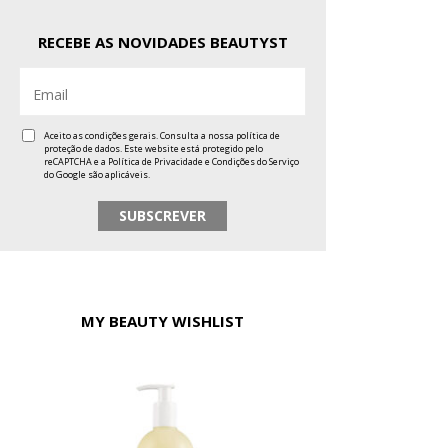
RECEBE AS NOVIDADES BEAUTYST
Aceito as condições gerais. Consulta a nossa
política de
proteção de dados
. Este website está protegido pelo
reCAPTCHA e a
Política de Privacidade
e
Condições do Serviço
do Google são aplicáveis.
MY BEAUTY WISHLIST