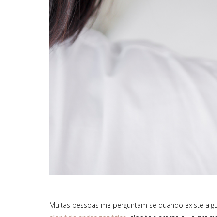
um verdadeiro híbrido entre cuidado e
uma avelã
proteção.
refrescante e 
26 €
Encontras aqui
E
Muitas pessoas me perguntam se quando existe al
alopécia androgenética