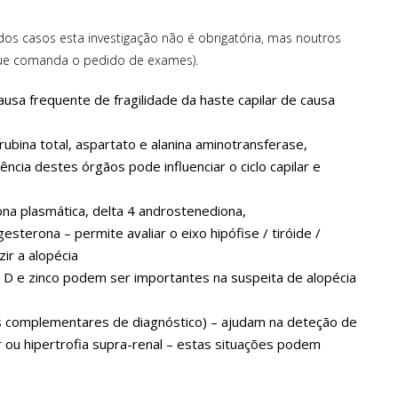
 dos casos esta investigação não é obrigatória, mas noutros
 que comanda o pedido de exames).
usa frequente de fragilidade da haste capilar de causa
irrubina total, aspartato e alanina aminotransferase,
iciência destes órgãos pode influenciar o ciclo capilar e
ona plasmática, delta 4 androstenediona,
esterona – permite avaliar o eixo hipófise / tiróide /
ir a alopécia
 D e zinco podem ser importantes na suspeita de alopécia
es complementares de diagnóstico) – ajudam na deteção de
r ou hipertrofia supra-renal – estas situações podem