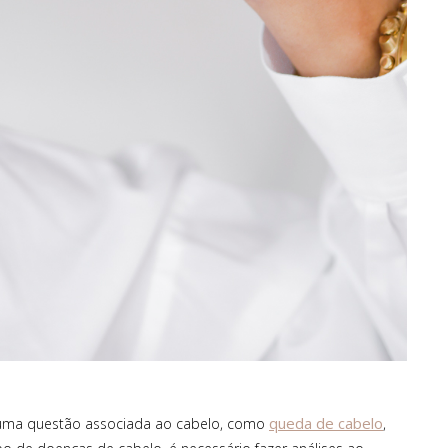
). Uma geleia de ouro
incluindo recarga com 1 l.
iluminadora incontornável!
Desde 13 €
53,25 €
Encontras aqui
ncontras aqui
queda de cabelo
guma questão associada ao cabelo, como
,