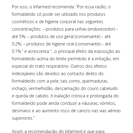
Por isso, o Infarmed recomenda: “Por essa razão, o
formaldeído só pode ser utilizado nos produtos
cosméticos e de higiene corporal nas seguintes
concentrações: – produtos para unhas (endurecedor) –
até 5%; – produtos de uso geral (conservante) – até
0.2%; – produtos de higiene oral (conservante) – até
0.1%.” e acrescenta “…o principal efeito da exposição ao
formaldeído acima do limite permitido é a irritação, em
especial do trato respiratório. Outros dos efeitos
indesejáveis são devidos ao contacto direto do
formaldeído com a pele, tais como, queimaduras,
inchaço, vermelhidão, descamação do couro cabeludo
e queda de cabelo. A inalação crónica e prolongada do
formaldeído pode ainda conduzir a náuseas, vómitos,
desmaios e ao aumento risco de cancro nas vias aéreas
superiores.”
Assim a recomendação do Infarmed é que para