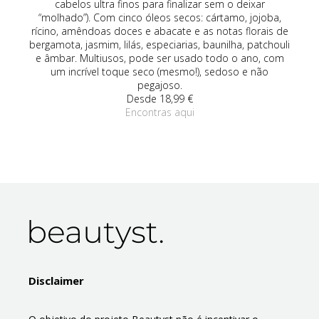
om
cabelos ultra finos para finalizar sem o deixar
(r
vo,
“molhado”). Com cinco óleos secos: cártamo, jojoba,
rícino, amêndoas doces e abacate e as notas florais de
an
bergamota, jasmim, lilás, especiarias, baunilha, patchouli
é 
e âmbar. Multiusos, pode ser usado todo o ano, com
um 
um incrível toque seco (mesmo!), sedoso e não
pegajoso.
Desde 18,99 €
Encontras aqui
Disclaimer