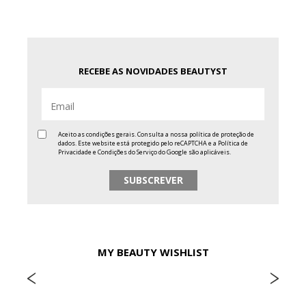
RECEBE AS NOVIDADES BEAUTYST
Aceito as condições gerais. Consulta a nossa
política de proteção de
dados
. Este website está protegido pelo reCAPTCHA e a
Política de
Privacidade
e
Condições do Serviço
do Google são aplicáveis.
MY BEAUTY WISHLIST