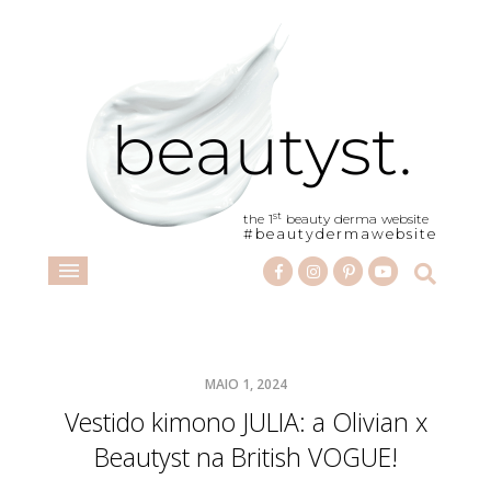
st
the 1
beauty derma website
#beautydermawebsite
MAIO 1, 2024
Vestido kimono JULIA: a Olivian x
Beautyst na British VOGUE!