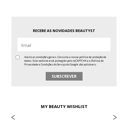
RECEBE AS NOVIDADES BEAUTYST
Aceito as condições gerais. Consulta a nossa
política de proteção de
dados
. Este website está protegido pelo reCAPTCHA e a
Política de
Privacidade
e
Condições do Serviço
do Google são aplicáveis.
MY BEAUTY WISHLIST