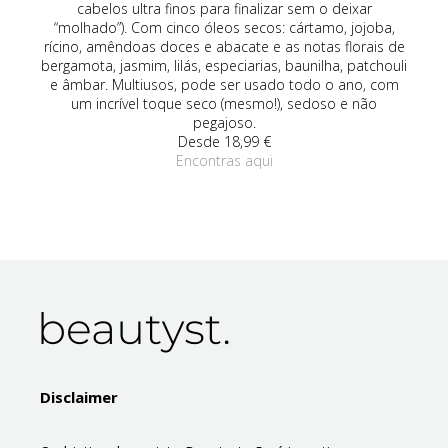
om
cabelos ultra finos para finalizar sem o deixar
(r
vo,
“molhado”). Com cinco óleos secos: cártamo, jojoba,
rícino, amêndoas doces e abacate e as notas florais de
an
bergamota, jasmim, lilás, especiarias, baunilha, patchouli
é 
e âmbar. Multiusos, pode ser usado todo o ano, com
um 
um incrível toque seco (mesmo!), sedoso e não
pegajoso.
Desde 18,99 €
Encontras aqui
Disclaimer