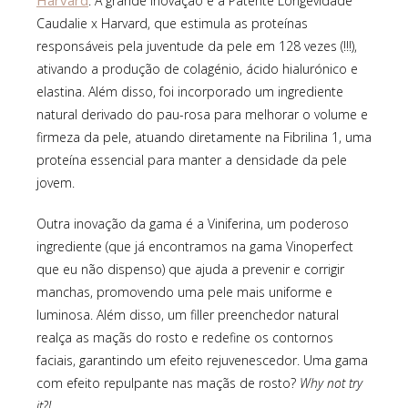
Harvard
. A grande inovação é a Patente Longevidade
Caudalie x Harvard, que estimula as proteínas
responsáveis pela juventude da pele em 128 vezes (!!!),
ativando a produção de colagénio, ácido hialurónico e
elastina. Além disso, foi incorporado um ingrediente
natural derivado do pau-rosa para melhorar o volume e
firmeza da pele, atuando diretamente na Fibrilina 1, uma
proteína essencial para manter a densidade da pele
jovem.
Outra inovação da gama é a Viniferina, um poderoso
ingrediente (que já encontramos na gama Vinoperfect
que eu não dispenso) que ajuda a prevenir e corrigir
manchas, promovendo uma pele mais uniforme e
luminosa. Além disso, um filler preenchedor natural
realça as maçãs do rosto e redefine os contornos
faciais, garantindo um efeito rejuvenescedor. Uma gama
com efeito repulpante nas maçãs de rosto?
Why not try
it?!