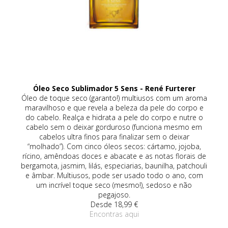
Óleo Seco Sublimador 5 Sens - René Furterer
eca
Óleo de toque seco (garanto!) multiusos com um aroma
a
maravilhoso e que revela a beleza da pele do corpo e
da
do cabelo. Realça e hidrata a pele do corpo e nutre o
co
de
cabelo sem o deixar gorduroso (funciona mesmo em
om
cabelos ultra finos para finalizar sem o deixar
(r
vo,
“molhado”). Com cinco óleos secos: cártamo, jojoba,
rícino, amêndoas doces e abacate e as notas florais de
an
bergamota, jasmim, lilás, especiarias, baunilha, patchouli
é 
e âmbar. Multiusos, pode ser usado todo o ano, com
um 
um incrível toque seco (mesmo!), sedoso e não
pegajoso.
Desde 18,99 €
Encontras aqui