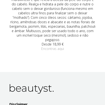
da
do cabelo. Realça e hidrata a pele do corpo e nutre o
co
de
cabelo sem o deixar gorduroso (funciona mesmo em
om
cabelos ultra finos para finalizar sem o deixar
(r
vo,
“molhado”). Com cinco óleos secos: cártamo, jojoba,
rícino, amêndoas doces e abacate e as notas florais de
an
bergamota, jasmim, lilás, especiarias, baunilha, patchouli
é 
e âmbar. Multiusos, pode ser usado todo o ano, com
um 
um incrível toque seco (mesmo!), sedoso e não
pegajoso.
Desde 18,99 €
Encontras aqui
Disclaimer