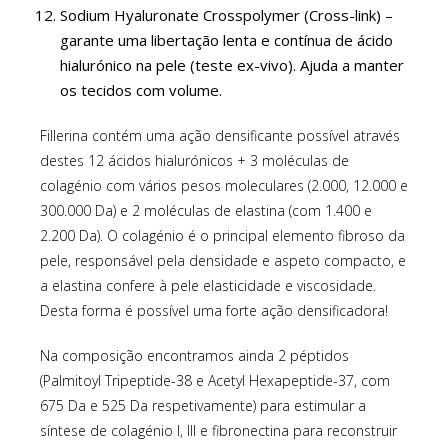
Sodium Hyaluronate Crosspolymer (Cross-link) –
garante uma libertação lenta e contínua de ácido
hialurónico na pele (teste ex-vivo). Ajuda a manter
os tecidos com volume.
Fillerina contém uma ação densificante possível através
destes 12 ácidos hialurónicos + 3 moléculas de
colagénio com vários pesos moleculares (2.000, 12.000 e
300.000 Da) e 2 moléculas de elastina (com 1.400 e
2.200 Da). O colagénio é o principal elemento fibroso da
pele, responsável pela densidade e aspeto compacto, e
a elastina confere à pele elasticidade e viscosidade.
Desta forma é possível uma forte ação densificadora!
Na composição encontramos ainda 2 péptidos
(Palmitoyl Tripeptide-38 e Acetyl Hexapeptide-37, com
675 Da e 525 Da respetivamente) para estimular a
síntese de colagénio I, III e fibronectina para reconstruir