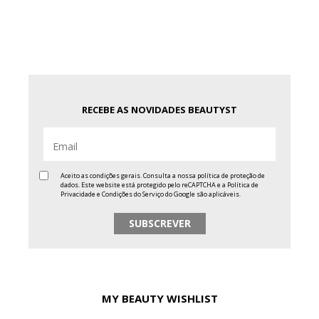
RECEBE AS NOVIDADES BEAUTYST
Aceito as condições gerais. Consulta a nossa
política de proteção de
dados
. Este website está protegido pelo reCAPTCHA e a
Política de
Privacidade
e
Condições do Serviço
do Google são aplicáveis.
MY BEAUTY WISHLIST