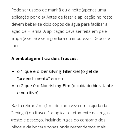
Pode ser usado de manhã ou à noite (apenas uma
aplicação por dia). Antes de fazer a aplicação no rosto
devem beber-se dois copos de água para facilitar a
ação de Fillerina. A aplicação deve ser feita em pele
limpa (e seca) e sem gordura ou impurezas. Depois é
fácil:
A embalagem traz dois frascos:
o 1 que é o Densifying-Filler Gel (o gel de
“preenchimento” em si)
o 2 que é o Nourishing Film (o cuidado hidratante
e nutritivo)
Basta retirar 2 ml (1 ml de cada vez com a ajuda da
“seringa”) do frasco 1 e aplicar diretamente nas rugas
(rosto e pescoço, incluindo rugas do contorno dos
olhos e da boca) e zonas onde pretendemos mais