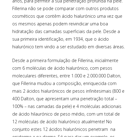
anos, para permitir a sua penetração profunda na pele.
Fillerina não se pode comparar com outros produtos
cosméticos que contêm ácido hialurónico uma vez que
os mesmos apenas podem reivindicar uma boa
hidratação das camadas superficiais da pele. Desde a
sua primeira identificação, em 1934, que o ácido
hialurónico tem vindo a ser estudado em diversas áreas.
Desde a primeira formulação de Fillerina, inicialmente
com 6 moléculas de ácido hialurónico, com pesos
moleculares diferentes, entre 1.000 e 2.000.000 Dalton,
que Fillerina mudou a composição, enriquecida com
mais 2 ácidos hialurónicos de pesos infinitesimais (800 e
400 Dalton, que apresentam uma penetração total –
100% – nas camadas da pele) e 4 moléculas adicionais
de ácido hilaurónico de peso médio, com um total de
12 moléculas de ácido hialurónico atualmente! No
conjunto estes 12 ácidos hialurónicos penetram na
epiderme e na derme. Só para dar um exemplo, os