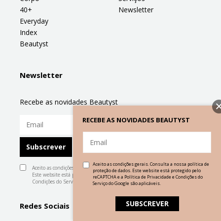
40+
Newsletter
Everyday
Index
Beautyst
Newsletter
Recebe as novidades Beautyst
RECEBE AS NOVIDADES BEAUTYST
Aceito as condições gerais. Consulta a nossa
política de
Aceito as condições gerais. Consulta a nossa
política de proteção de dados
.
proteção de dados
. Este website está protegido pelo
Este website está protegido pelo reCAPTCHA e a
Política de Privacidade
e
reCAPTCHA e a
Política de Privacidade
e
Condições do
Condições do Serviço
do Google são aplicáveis.
Serviço
do Google são aplicáveis.
Redes Sociais