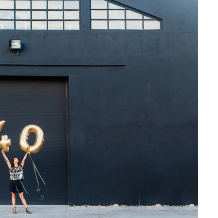
). Uma geleia de ouro
incluindo recarga com 1 l.
iluminadora incontornável!
Desde 13 €
53,25 €
Encontras aqui
ncontras aqui