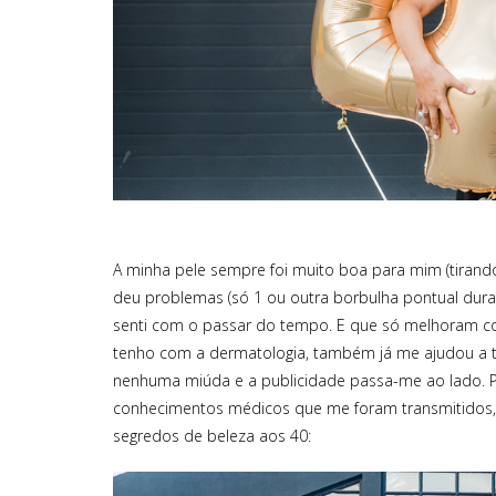
atine
The One That’s a Serum - Hello
Gel Corpora
a fio,
Sunday
Ad
mota
Um protetor solar SPF50 com uma
Geleia de ou
A minha pele sempre foi muito boa para mim (tirand
ta. É
textura de sérum, super leve, com uma
composta po
amente
absorção instantânea e que deixa a pele
partículas de 
deu problemas (só 1 ou outra borbulha pontual durant
nja,
suuuper hidratada! Sérum ou protetor
pele brilha
senti com o passar do tempo. E que só melhoram co
limão
solar? É um 2 em 1! A sua textura é leve
extrato de al
tenho com a dermatologia, também já me ajudou a tr
e todo
e hidratante. O The One That’s a Serum
ultrassensoria
nenhuma miúda e a publicidade passa-me ao lado. P
foi concebido para proteger a pele dos
intensificando
s de
raios UVA, UVB, infravermelhos, poluição
J'adore dura
conhecimentos médicos que me foram transmitidos,
lão de
e da luz azul. Enriquecido com ácido
usado em c
segredos de beleza aos 40:
dro e
hialurónico, carnosina e vitamina C para
esfoliante cin
ippine
manter a pele protegida e hidratada.
da mesma li
ilde
Fórmula sem perfume e zero pegajosa, é
uma pequen