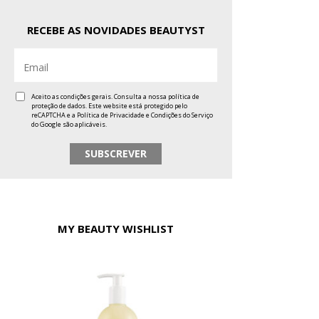
RECEBE AS NOVIDADES BEAUTYST
Aceito as condições gerais. Consulta a nossa
política de
proteção de dados
. Este website está protegido pelo
reCAPTCHA e a
Política de Privacidade
e
Condições do Serviço
do Google são aplicáveis.
MY BEAUTY WISHLIST