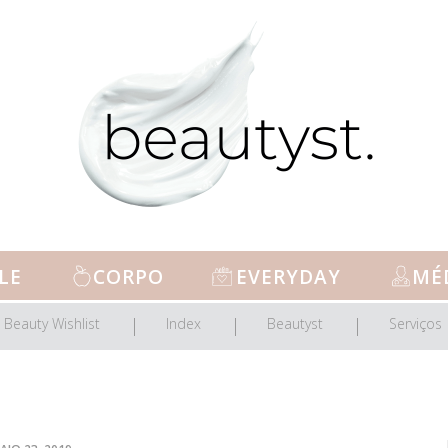
LE
CORPO
EVERYDAY
MÉ
Beauty Wishlist
Index
Beautyst
Serviços