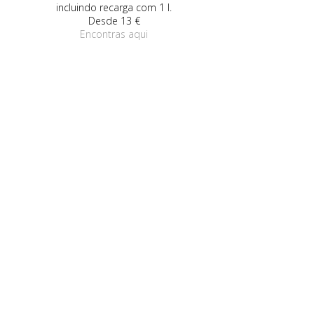
com um incrível toque seco (mesmo!),
24,
sedoso e não pegajoso.
Encont
Desde 18,99 €
Encontras aqui