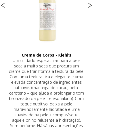
Óleo Seco Sublimador 5 Sens - René
FotoUltra Re
Furterer
Protetor solar co
Óleo de toque seco (garanto!) multiusos
incrivelmente fluido
e.
com um aroma maravilhoso e que revela
que ajuda a prevenir 
a
a beleza da pele do corpo e do cabelo.
e sintomas da pele
Realça e hidrata a pele do corpo e nutre
prurido. Proteção F
o cabelo sem o deixar gorduroso
PA++++ (referente
m
(funciona mesmo em cabelos ultra finos
contra luz visível. A
m
para finalizar sem o deixar “molhado”).
graças aos ingred
Com cinco óleos secos: cártamo, jojoba,
antioxidantes e te
rícino, amêndoas doces e abacate e as
imediata, que é po
notas florais de bergamota, jasmim, lilás,
pigmento de interfe
especiarias, baunilha, patchouli e âmbar.
corretivo imediato 
s
Multiusos, pode ser usado todo o ano,
disfarça a vermel