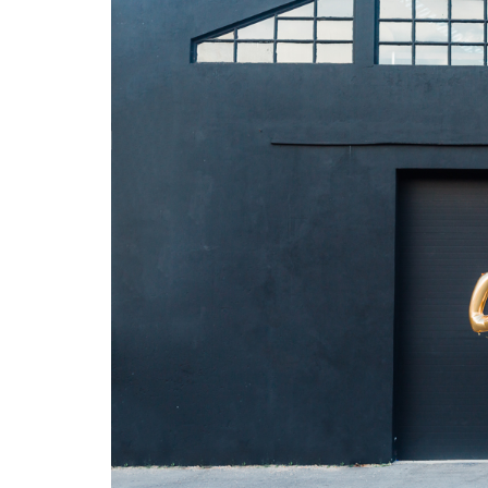
um verdadeiro híbrido entre cuidado e
uma avelã
proteção.
refrescante e 
26 €
Encontras aqui
E