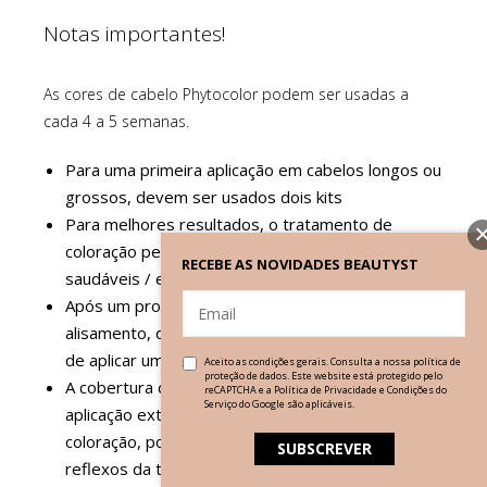
Notas importantes!
As cores de cabelo Phytocolor podem ser usadas a
cada 4 a 5 semanas.
Para uma primeira aplicação em cabelos longos ou
grossos, devem ser usados dois kits
Para melhores resultados, o tratamento de
coloração permanente deve ser feito em cabelos
RECEBE AS NOVIDADES BEAUTYST
saudáveis / em bom estado
Após um procedimento químico, como um
alisamento, deve esperar-se 2 a 3 semanas antes
de aplicar uma tinta para o cabelo
Aceito as condições gerais. Consulta a nossa
política de
proteção de dados
. Este website está protegido pelo
A cobertura de cabelos brancos requer uma
reCAPTCHA e a
Política de Privacidade
e
Condições do
Serviço
do Google são aplicáveis.
aplicação extremamente cuidadosa do produto de
coloração, pois os cabelos brancos adquirem os
reflexos da tonalidade aplicada de forma bem