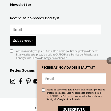
Newsletter
Recebe as novidades Beautyst
Aceito as condições gerais. Consulta a nossa
política de proteção de dados
.
Este website está protegido pelo reCAPTCHA e a
Política de Privacidade
e
Condições do Serviço
do Google são aplicáveis.
RECEBE AS NOVIDADES BEAUTYST
Redes Sociais
Aceito as condições gerais. Consulta a nossa
política de
proteção de dados
. Este website está protegido pelo
reCAPTCHA e a
Política de Privacidade
e
Condições do
Serviço
do Google são aplicáveis.
Copyright Beautyst . 2026