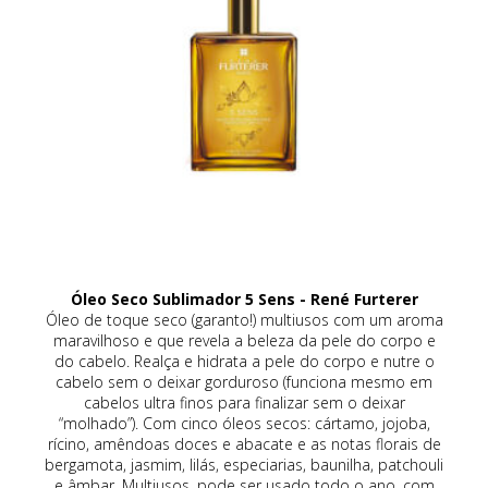
Óleo Seco Sublimador 5 Sens - René Furterer
eca
Óleo de toque seco (garanto!) multiusos com um aroma
a
maravilhoso e que revela a beleza da pele do corpo e
da
do cabelo. Realça e hidrata a pele do corpo e nutre o
co
de
cabelo sem o deixar gorduroso (funciona mesmo em
om
cabelos ultra finos para finalizar sem o deixar
(r
vo,
“molhado”). Com cinco óleos secos: cártamo, jojoba,
rícino, amêndoas doces e abacate e as notas florais de
an
bergamota, jasmim, lilás, especiarias, baunilha, patchouli
é 
e âmbar. Multiusos, pode ser usado todo o ano, com
um 