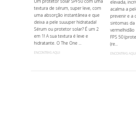
Um protetor solar SPF50 com uma
elevada, incr
textura de sérum, super leve, com
acalma a pel
uma absorção instantânea e que
prevenir e a c
deixa a pele suuuper hidratada!
sintomas da
Sérum ou protetor solar? É um 2
vermelhidão 
em 1! A sua textura é leve e
FPS 50 (prot
hidratante. O The One ...
(re...
ENCONTRAS AQUI
ENCONTRAS AQU