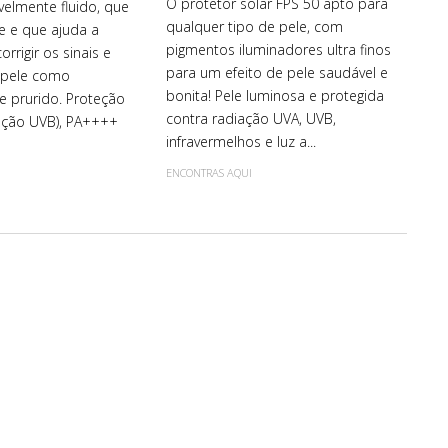
O protetor solar FPS 50 apto para
ivelmente fluido, que
qualquer tipo de pele, com
e e que ajuda a
pigmentos iluminadores ultra finos
orrigir os sinais e
para um efeito de pele saudável e
 pele como
bonita! Pele luminosa e protegida
e prurido. Proteção
contra radiação UVA, UVB,
eção UVB), PA++++
infravermelhos e luz a...
ENCONTRAS AQUI
I