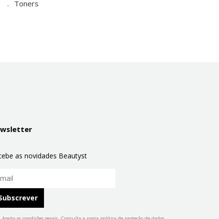
Toners
wsletter
cebe as novidades Beautyst
Aceito as condições gerais. Consulta a nossa
política de proteção de dados
.