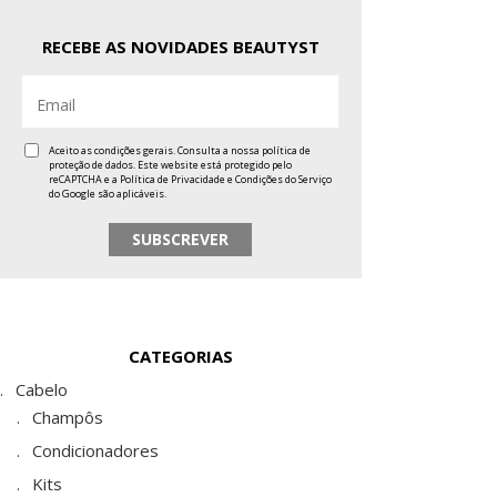
RECEBE AS NOVIDADES BEAUTYST
Aceito as condições gerais. Consulta a nossa
política de
proteção de dados
. Este website está protegido pelo
reCAPTCHA e a
Política de Privacidade
e
Condições do Serviço
do Google são aplicáveis.
CATEGORIAS
Cabelo
Champôs
Condicionadores
Kits