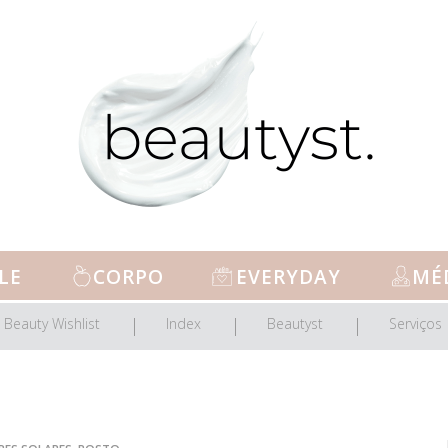
LE
CORPO
EVERYDAY
MÉ
Beauty Wishlist
Index
Beautyst
Serviços