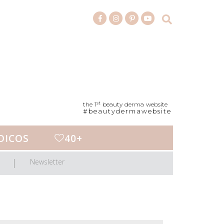
st
the 1
beauty derma website
#beautydermawebsite
DICOS
40+
Newsletter