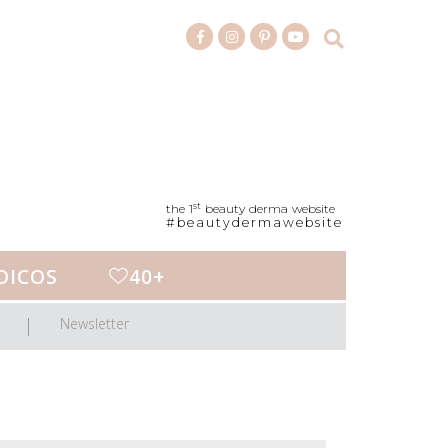
st
the 1
beauty derma website
#beautydermawebsite
DICOS
40+
Newsletter