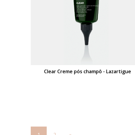
Clear Creme pós champô - Lazartigue
1
2
»