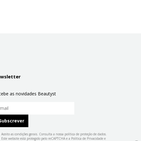
wsletter
cebe as novidades Beautyst
Aceito as condições gerais. Consulta a nossa
política de proteção de dados
.
Este website está protegido pelo reCAPTCHA e a
Política de Privacidade
e