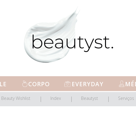
LE
CORPO
EVERYDAY
MÉ
Beauty Wishlist
Index
Beautyst
Serviços