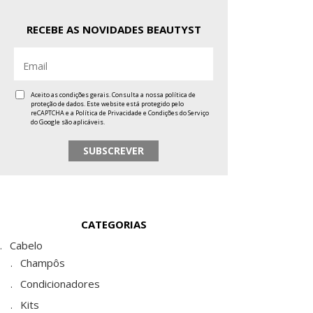
RECEBE AS NOVIDADES BEAUTYST
Aceito as condições gerais. Consulta a nossa
política de
proteção de dados
. Este website está protegido pelo
reCAPTCHA e a
Política de Privacidade
e
Condições do Serviço
do Google são aplicáveis.
CATEGORIAS
Cabelo
Champôs
Condicionadores
Kits