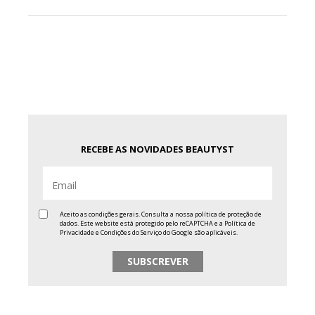
RECEBE AS NOVIDADES BEAUTYST
Aceito as condições gerais. Consulta a nossa
política de proteção de
dados
. Este website está protegido pelo reCAPTCHA e a
Política de
Privacidade
e
Condições do Serviço
do Google são aplicáveis.