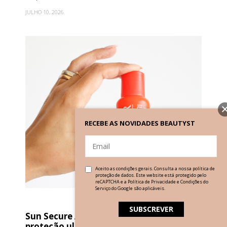
JULHO 10, 2026
RECEBE AS NOVIDADES BEAUTYST
Aceito as condições gerais. Consulta a nossa
política de
proteção de dados
. Este website está protegido pelo
reCAPTCHA e a
Política de Privacidade
e
Condições do
Serviço
do Google são aplicáveis.
Sun Secure Aqua Fluide SPF50+:
proteção ultrafluida todo o ano