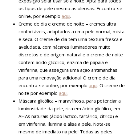
exposição solar usar só à noite. Apta para todos
os tipos de pele mesmo as oleosas. Encontra-se
online, por exemplo
aqui
.
Creme de dia e creme de noite – cremes ultra
confortáveis, adaptados a uma pele normal, mista
e seca. O creme de dia tem uma textura fresca e
aveludada, com nácares iluminadores muito
discretos e de origem natural e o creme de noite
contém ácido glicólico, enzima de papaia e
viniferina, que assegura uma ação antimanchas
para uma renovação adicional. O creme de dia
encontra-se online, por exemplo
aqui
. O creme de
noite por exemplo
aqui
.
Máscara glicólica – maravilhosa, para potenciar a
luminosidade da pele, rica em ácido glicólico, em
AHAs naturais (ácido láctico, tartárico, cítrico) e
em viniferina. Ilumina e alisa a pele. Nota-se
mesmo de imediato na pele! Todas as peles