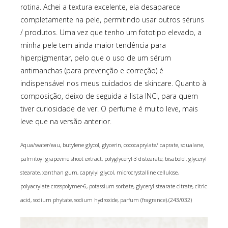
rotina. Achei a textura excelente, ela desaparece
completamente na pele, permitindo usar outros séruns
/ produtos. Uma vez que tenho um fototipo elevado, a
minha pele tem ainda maior tendência para
hiperpigmentar, pelo que o uso de um sérum
antimanchas (para prevenção e correção) é
indispensável nos meus cuidados de skincare. Quanto à
composição, deixo de seguida a lista INCI, para quem
tiver curiosidade de ver. O perfume é muito leve, mais
leve que na versão anterior.
Aqua/water/eau, butylene glycol, glycerin, cococaprylate/ caprate, squalane,
palmitoyl grapevine shoot extract, polyglyceryl-3 distearate, bisabolol, glyceryl
stearate, xanthan gum, caprylyl glycol, microcrystalline cellulose,
polyacrylate crosspolymer-6, potassium sorbate, glyceryl stearate citrate, citric
acid, sodium phytate, sodium hydroxide, parfum (fragrance).(243/032)