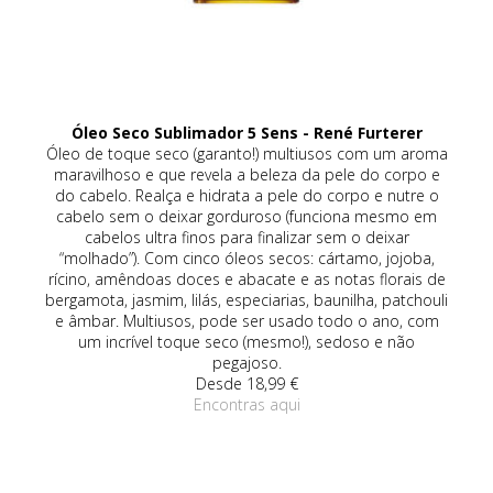
Óleo Seco Sublimador 5 Sens - René Furterer
eca
Óleo de toque seco (garanto!) multiusos com um aroma
a
maravilhoso e que revela a beleza da pele do corpo e
da
do cabelo. Realça e hidrata a pele do corpo e nutre o
co
de
cabelo sem o deixar gorduroso (funciona mesmo em
om
cabelos ultra finos para finalizar sem o deixar
(r
vo,
“molhado”). Com cinco óleos secos: cártamo, jojoba,
rícino, amêndoas doces e abacate e as notas florais de
an
bergamota, jasmim, lilás, especiarias, baunilha, patchouli
é 
e âmbar. Multiusos, pode ser usado todo o ano, com
um 
um incrível toque seco (mesmo!), sedoso e não
pegajoso.
Desde 18,99 €
Encontras aqui