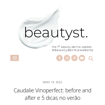
st
the 1
beauty derma website
#beautydermawebsite
MAIO 19, 2022
Caudalie Vinoperfect: before and
after e 5 dicas no verão