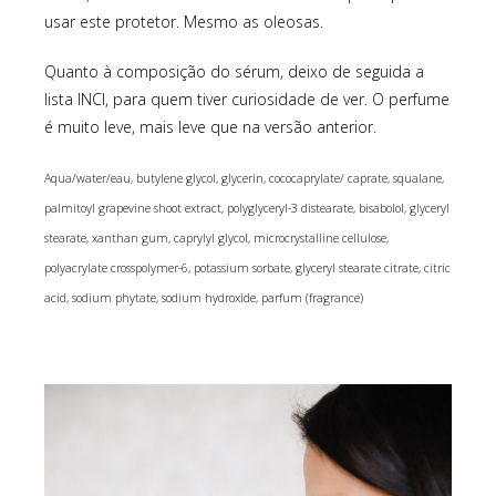
usar este protetor. Mesmo as oleosas.
Quanto à composição do sérum, deixo de seguida a
lista INCI, para quem tiver curiosidade de ver. O perfume
é muito leve, mais leve que na versão anterior.
Aqua/water/eau, butylene glycol, glycerin, cococaprylate/ caprate, squalane,
palmitoyl grapevine shoot extract, polyglyceryl-3 distearate, bisabolol, glyceryl
stearate, xanthan gum, caprylyl glycol, microcrystalline cellulose,
polyacrylate crosspolymer-6, potassium sorbate, glyceryl stearate citrate, citric
acid, sodium phytate, sodium hydroxide, parfum (fragrance)