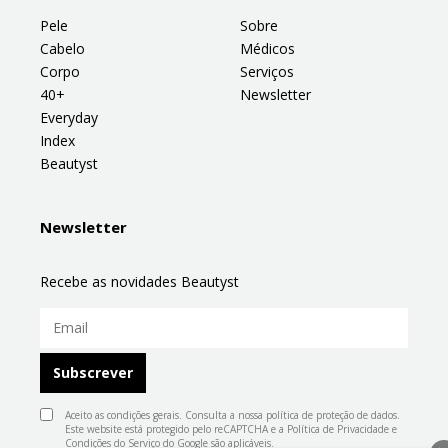
Pele
Sobre
Cabelo
Médicos
Corpo
Serviços
40+
Newsletter
Everyday
Index
Beautyst
Newsletter
Recebe as novidades Beautyst
Aceito as condições gerais. Consulta a nossa
política de proteção de dados
.
Este website está protegido pelo reCAPTCHA e a
Política de Privacidade
e
Condições do Serviço
do Google são aplicáveis.