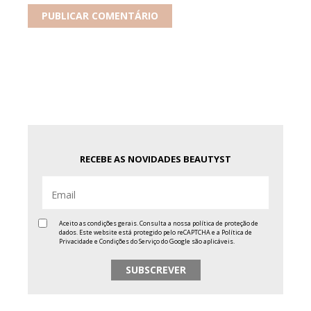
RECEBE AS NOVIDADES BEAUTYST
Aceito as condições gerais. Consulta a nossa
política de proteção de
dados
. Este website está protegido pelo reCAPTCHA e a
Política de
Privacidade
e
Condições do Serviço
do Google são aplicáveis.