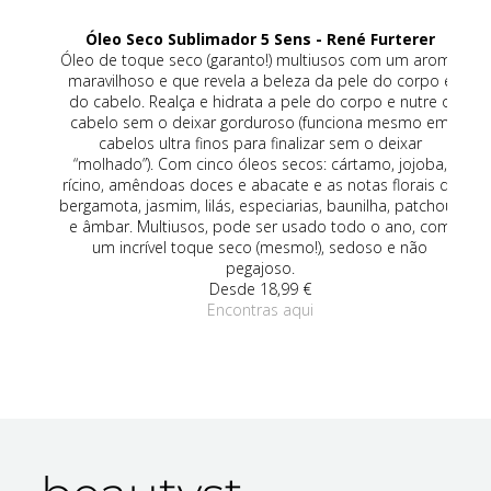
Óleo Seco Sublimador 5 Sens - René Furterer
eca
Óleo de toque seco (garanto!) multiusos com um aroma
a
maravilhoso e que revela a beleza da pele do corpo e
da
do cabelo. Realça e hidrata a pele do corpo e nutre o
co
de
cabelo sem o deixar gorduroso (funciona mesmo em
om
cabelos ultra finos para finalizar sem o deixar
(r
vo,
“molhado”). Com cinco óleos secos: cártamo, jojoba,
rícino, amêndoas doces e abacate e as notas florais de
an
bergamota, jasmim, lilás, especiarias, baunilha, patchouli
é 
e âmbar. Multiusos, pode ser usado todo o ano, com
um 
um incrível toque seco (mesmo!), sedoso e não
pegajoso.
Desde 18,99 €
Encontras aqui