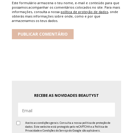
Este formulário armazena o teu nome, e-mail e conteúdo para que
possamos acompanhar os comentários colocados no site. Para mais
informações, consulta a nossa
política de proteção de dados
, onde
obterás mais informações sobre onde, como e por que
armazenamos os teus dados.
RECEBE AS NOVIDADES BEAUTYST
Aceito as condições gerais. Consulta a nossa
política de proteção de
dados
. Este website está protegido pelo reCAPTCHA e a
Política de
Privacidade
e
Condições do Serviço
do Google são aplicáveis.