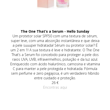
The One That’s a Serum - Hello Sunday
Ge
a
Um protetor solar SPF50 com uma textura de sérum,
G
a
super leve, com uma absorção instantânea e que deixa
ná
e.
a pele suuuper hidratada! Sérum ou protetor solar? É
nja
um 2 em 1! A sua textura é leve e hidratante. O The One
al
e
That’s a Serum foi concebido para proteger a pele dos
tas
raios UVA, UVB, infravermelhos, poluição e da luz azul.
tas
Enriquecido com ácido hialurónico, carnosina e vitamina
co
or
C para manter a pele protegida e hidratada. Fórmula
le.
sem perfume e zero pegajosa, é um verdadeiro híbrido
p
entre cuidado e proteção.
26 €
Encontras aqui