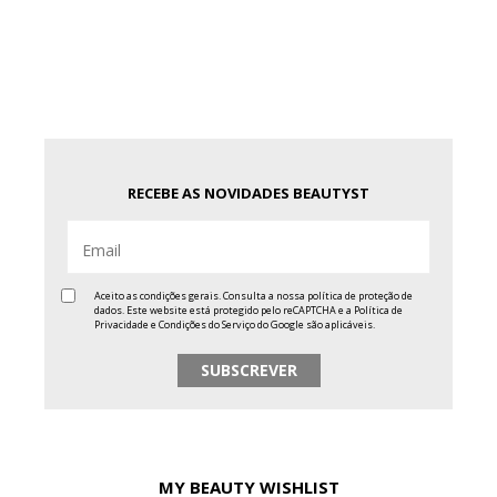
RECEBE AS NOVIDADES BEAUTYST
Aceito as condições gerais. Consulta a nossa
política de proteção de
dados
. Este website está protegido pelo reCAPTCHA e a
Política de
Privacidade
e
Condições do Serviço
do Google são aplicáveis.
MY BEAUTY WISHLIST