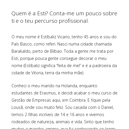
Quem é a Esti? Conta-me um pouco sobre
ti e o teu percurso profissional.
O meu nome é Estíbaliz Vicario, tenho 45 anos e sou do
País Basco, como referi. Nasci numa cidade chamada
Barakaldo, perto de Bilbao. Toda a gente me trata por
Esti, porque pouca gente consegue decorar o meu
nome (Estíbaliz significa “feita de mel” e é a padroeira da
cidade de Vitoria, terra da minha mãe).
Conheci o meu marido na Holanda, enquanto
estudantes de Erasmus, e decidi acabar o meu curso de
Gestão de Empresas aqui, em Coimbra. E fiquei pela
Lousã, onde sou muito feliz. Sou casada com o Daniel,
temos 2 filhas incríveis de 14 e 16 anos e vivemos
rodeados de natureza, animais e vida. Sinto que tenho
muitos e grandes amigos, que fui conhecendo ao longo