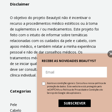
Disclaimer
O objetivo do projeto Beautyst não é incentivar o
recurso a procedimentos médico estéticos ou à toma
de suplementos e / ou medicamentos. Este projeto foi
feito com o intuito de informar sobre temáticas
relacionadas com os cuidados da pele e cabelo, com
apoio médico, e também relatar a minha experiência
pessoal e não de dar conselhos médicos. Os
tratamentos médico estéticos acarretam riscos. Antes
RECEBE AS NOVIDADES BEAUTYST
de se iniciar qualquer tratamento e / ou suplemento
deve ser consultado um médico para avaliar a história
clínica individual.
Aceito as condições gerais. Consulta a nossa
política de
proteção de dados
. Este website está protegido pelo
reCAPTCHA e a
Política de Privacidade
e
Condições do
Categorias
Menu
Serviço
do Google são aplicáveis.
Pele
Sobre
Cabelo
Médicos