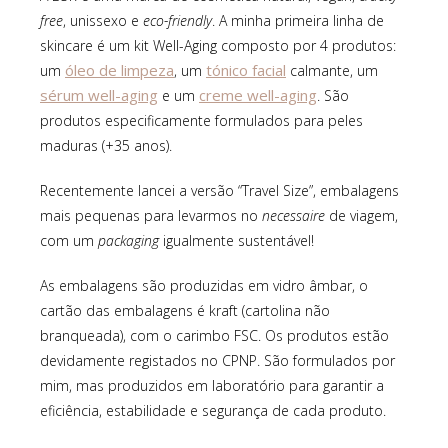
free
, unissexo e
eco-friendly
. A minha primeira linha de
skincare é um kit Well-Aging composto por 4 produtos:
óleo de limpeza
tónico facial
um
, um
calmante, um
sérum well-aging
creme well-aging
e um
. São
produtos especificamente formulados para peles
maduras (+35 anos).
Recentemente lancei a versão “Travel Size”, embalagens
mais pequenas para levarmos no
necessaire
de viagem,
com um
packaging
igualmente sustentável!
As embalagens são produzidas em vidro âmbar, o
cartão das embalagens é kraft (cartolina não
branqueada), com o carimbo FSC. Os produtos estão
devidamente registados no CPNP. São formulados por
mim, mas produzidos em laboratório para garantir a
eficiência, estabilidade e segurança de cada produto.