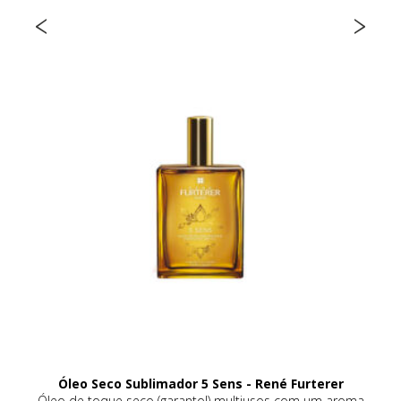
Óleo Seco Sublimador 5 Sens - René Furterer
eca
Óleo de toque seco (garanto!) multiusos com um aroma