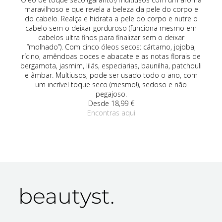
a
maravilhoso e que revela a beleza da pele do corpo e
da
do cabelo. Realça e hidrata a pele do corpo e nutre o
co
de
cabelo sem o deixar gorduroso (funciona mesmo em
om
cabelos ultra finos para finalizar sem o deixar
(r
vo,
“molhado”). Com cinco óleos secos: cártamo, jojoba,
rícino, amêndoas doces e abacate e as notas florais de
an
bergamota, jasmim, lilás, especiarias, baunilha, patchouli
é 
e âmbar. Multiusos, pode ser usado todo o ano, com
um 
um incrível toque seco (mesmo!), sedoso e não
pegajoso.
Desde 18,99 €
Encontras aqui