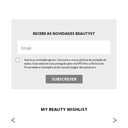
RECEBE AS NOVIDADES BEAUTYST
Aceito as condições gerais. Consulta a nossa
política de proteção de
dados
. Este website está protegido pelo reCAPTCHA e a
Política de
Privacidade
e
Condições do Serviço
do Google são aplicáveis.
MY BEAUTY WISHLIST