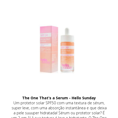
The One That’s a Serum - Hello Sunday
Ge
a
Um protetor solar SPF50 com uma textura de sérum,
G
a
super leve, com uma absorção instantânea e que deixa
ná
e.
a pele suuuper hidratada! Sérum ou protetor solar? É
nja
um 2 em 1! A sua textura é leve e hidratante. O The One
al