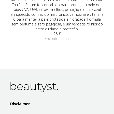
e
That’s a Serum foi concebido para proteger a pele dos
tas
raios UVA, UVB, infravermelhos, poluição e da luz azul.
tas
Enriquecido com ácido hialurónico, carnosina e vitamina
co
or
C para manter a pele protegida e hidratada. Fórmula
le.
sem perfume e zero pegajosa, é um verdadeiro híbrido
p
entre cuidado e proteção.
26 €
Encontras aqui
Disclaimer