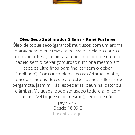
Óleo Seco Sublimador 5 Sens - René Furterer
eca
Óleo de toque seco (garanto!) multiusos com um aroma
a
maravilhoso e que revela a beleza da pele do corpo e
da
do cabelo. Realça e hidrata a pele do corpo e nutre o
co
de
cabelo sem o deixar gorduroso (funciona mesmo em
om
cabelos ultra finos para finalizar sem o deixar
(r
vo,
“molhado”). Com cinco óleos secos: cártamo, jojoba,
rícino, amêndoas doces e abacate e as notas florais de
an
bergamota, jasmim, lilás, especiarias, baunilha, patchouli
é 
e âmbar. Multiusos, pode ser usado todo o ano, com
um 
um incrível toque seco (mesmo!), sedoso e não
pegajoso.
Desde 18,99 €
Encontras aqui