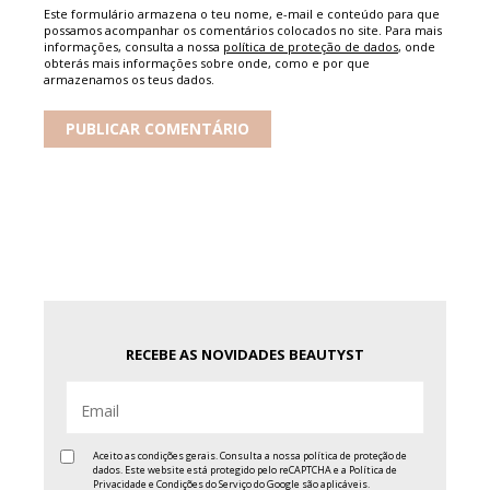
Este formulário armazena o teu nome, e-mail e conteúdo para que
possamos acompanhar os comentários colocados no site. Para mais
informações, consulta a nossa
política de proteção de dados
, onde
obterás mais informações sobre onde, como e por que
armazenamos os teus dados.
RECEBE AS NOVIDADES BEAUTYST
Aceito as condições gerais. Consulta a nossa
política de proteção de
dados
. Este website está protegido pelo reCAPTCHA e a
Política de
Privacidade
e
Condições do Serviço
do Google são aplicáveis.